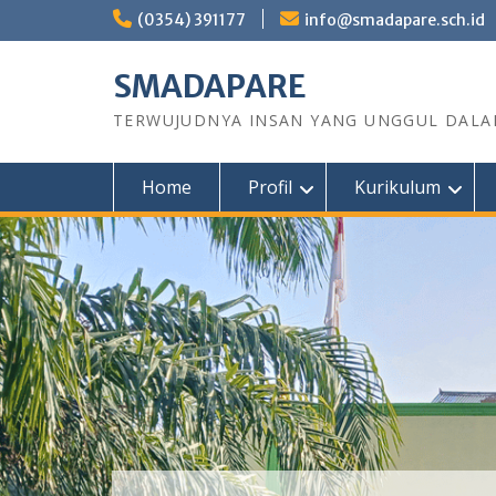
Skip
(0354) 391177
info@smadapare.sch.id
to
content
SMADAPARE
TERWUJUDNYA INSAN YANG UNGGUL DALAM
Home
Profil
Kurikulum