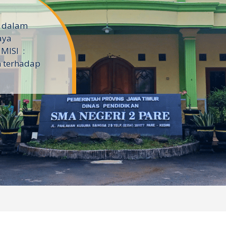
l dalam
aya
MISI :
 terhadap