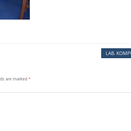
LAB. KOMP
elds are marked
*