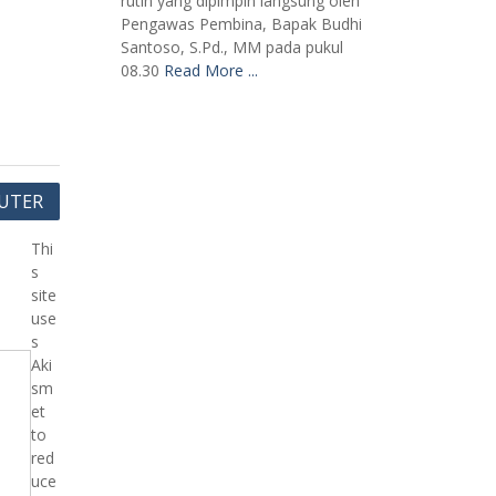
rutin yang dipimpin langsung oleh
Pengawas Pembina, Bapak Budhi
Santoso, S.Pd., MM pada pukul
08.30
Read More ...
UTER
Thi
s
site
use
s
Aki
sm
et
to
red
uce