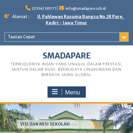
Skip
to
(0354) 391177
info@smadapare.sch.id
content
Alamat :
Jl. Pahlawan Kusuma Bangsa No.28 Pare,
Kediri - Jawa Timur
Tautan Cepat
SMADAPARE
TERWUJUDNYA INSAN YANG UNGGUL DALAM PRESTASI,
SANTUN DALAM BUDI, BERBUDAYA LINGKUNGAN DAN
BERDAYA SAING GLOBAL
Menu
VISI DAN MISI SEKOLAH