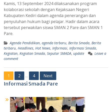
Kamis, 13 September 2024 dilaksanakan program
kolaborasi sekolah dengan Kejaksaan Negeri
Kabupaten Kediri dalam agenda penerangan dan
penyuluhan hukum bagi pelajar. Hadir dalam acara
tersebut perwakilan siswa SMAN 2 Pare dan SMAN 1
Pare.
Agenda Pendidikan
,
agenda terbaru
,
Berita Smada
,
Berita
terbaru
,
Headlines
,
Hot News
,
Informasi
,
Informasi Smada
,
Kegiatan
,
Kegiatan Smada
,
Seputar SMADA
,
update
Leave a
comment
Posts
1
2
4
Next
…
pagination
Informasi Smada Pare