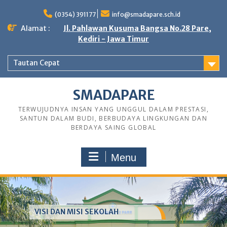
Skip
to
(0354) 391177
info@smadapare.sch.id
content
Alamat :
Jl. Pahlawan Kusuma Bangsa No.28 Pare,
Kediri - Jawa Timur
Tautan Cepat
SMADAPARE
TERWUJUDNYA INSAN YANG UNGGUL DALAM PRESTASI,
SANTUN DALAM BUDI, BERBUDAYA LINGKUNGAN DAN
BERDAYA SAING GLOBAL
Menu
VISI DAN MISI SEKOLAH