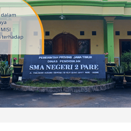
l dalam
aya
MISI :
 terhadap