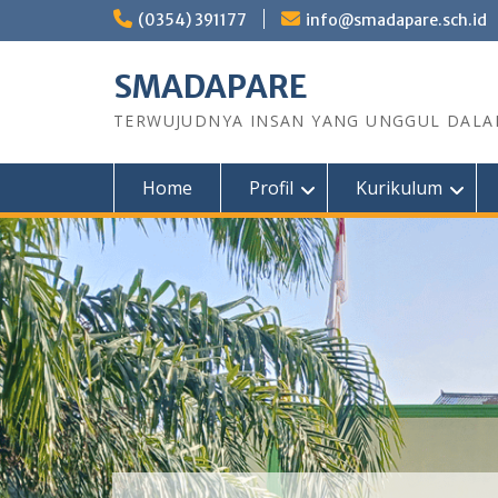
Skip
(0354) 391177
info@smadapare.sch.id
to
content
SMADAPARE
TERWUJUDNYA INSAN YANG UNGGUL DALAM
Home
Profil
Kurikulum