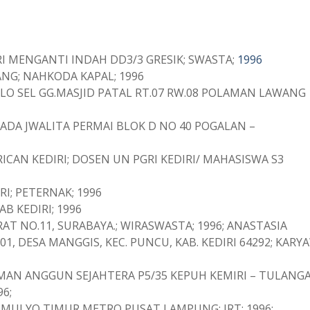
 MENGANTI INDAH DD3/3 GRESIK; SWASTA;
1996
NG; NAHKODA KAPAL; 1996
KILO SEL GG.MASJID PATAL RT.07 RW.08 POLAMAN LAWANG
ADA JWALITA PERMAI BLOK D NO 40 POGALAN –
RICAN KEDIRI; DOSEN UN PGRI KEDIRI/ MAHASISWA S3
I; PETERNAK; 1996
B KEDIRI; 1996
RAT NO.11, SURABAYA.; WIRASWASTA; 1996; ANASTASIA
/001, DESA MANGGIS, KEC. PUNCU, KAB. KEDIRI 64292; KAR
AN ANGGUN SEJAHTERA P5/35 KEPUH KEMIRI – TULANG
96;
DIMULYO TIMUR METRO PUSAT LAMPUNG; IRT; 1996;