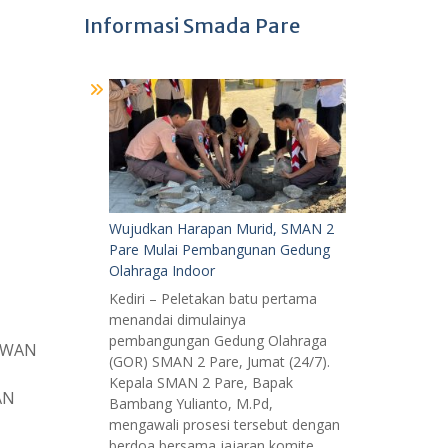
Informasi Smada Pare
Wujudkan Harapan Murid, SMAN 2
Pare Mulai Pembangunan Gedung
Olahraga Indoor
Kediri – Peletakan batu pertama
menandai dimulainya
pembangungan Gedung Olahraga
YAWAN
(GOR) SMAN 2 Pare, Jumat (24/7).
Kepala SMAN 2 Pare, Bapak
AN
Bambang Yulianto, M.Pd,
mengawali prosesi tersebut dengan
berdoa bersama jajaran komite,