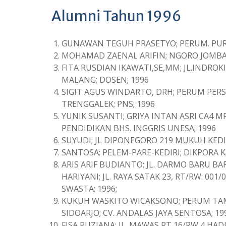
Alumni Tahun 1996
GUNAWAN TEGUH PRASETYO; PERUM. PURI
MOHAMAD ZAENAL ARIFIN; NGORO JOMBA
FITA RUSDIAN IKAWATI,SE,MM; JL.INDRO
MALANG; DOSEN; 1996
SIGIT AGUS WINDARTO, DRH; PERUM PERS
TRENGGALEK; PNS; 1996
YUNIK SUSANTI; GRIYA INTAN ASRI CA4 M
PENDIDIKAN BHS. INGGRIS UNESA; 1996
SUYUDI; JL DIPONEGORO 219 MUKUH KEDIR
SANTOSA; PELEM-PARE-KEDIRI; DIKPORA KA
ARIS ARIF BUDIANTO; JL. DARMO BARU BA
HARIYANI; JL. RAYA SATAK 23, RT/RW: 001
SWASTA; 1996;
KUKUH WASKITO WICAKSONO; PERUM TAM
SIDOARJO; CV. ANDALAS JAYA SENTOSA; 19
FISA RUZIANA; JL. MAWAS RT 16/RW 4 HA