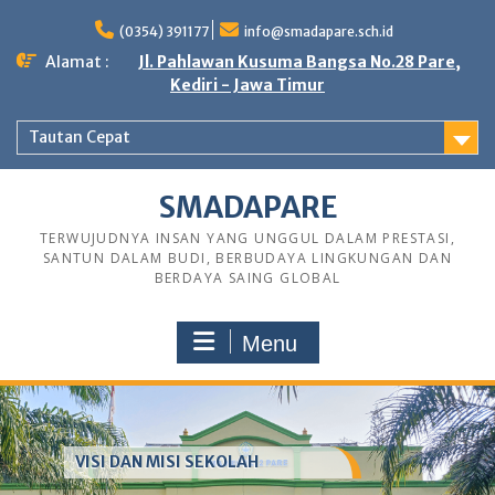
Skip
to
(0354) 391177
info@smadapare.sch.id
content
Alamat :
Jl. Pahlawan Kusuma Bangsa No.28 Pare,
Kediri - Jawa Timur
Tautan Cepat
SMADAPARE
TERWUJUDNYA INSAN YANG UNGGUL DALAM PRESTASI,
SANTUN DALAM BUDI, BERBUDAYA LINGKUNGAN DAN
BERDAYA SAING GLOBAL
Menu
VISI DAN MISI SEKOLAH